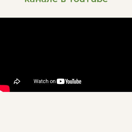
Телефон:
063 195 08 82
Почта:
svetogradschool@gmail.com
Адрес:
Нови Сад, Браће Лучића бр. 23