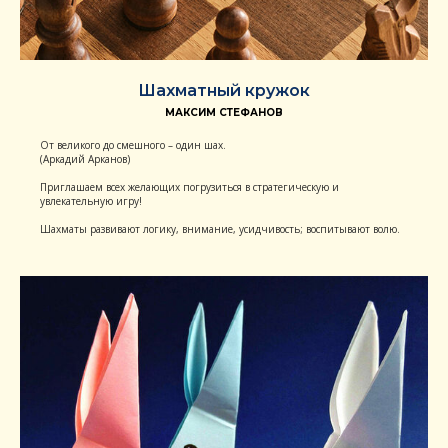
Шахматный кружок
МАКСИМ СТЕФАНОВ
От великого до смешного – один шах.
(Аркадий Арканов)
Приглашаем всех желающих погрузиться в стратегическую и
увлекательную игру!
Шахматы развивают логику, внимание, усидчивость; воспитывают волю.
Программа
Кружки
Отзывы родителей
Цены
Учителя
Жизнь школы
© 2024 Частная общеобразовательная сербско-
русская школа «Светоград»