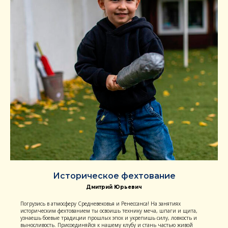
Историческое фехтование
Дмитрий Юрьевич
Погрузись в атмосферу Средневековья и Ренессанса! На занятиях
историческим фехтованием ты освоишь технику меча, шпаги и щита,
узнаешь боевые традиции прошлых эпох и укрепишь силу, ловкость и
выносливость. Присоединяйся к нашему клубу и стань частью живой