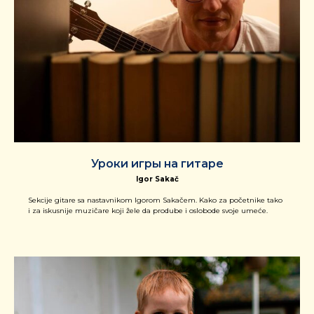
Уроки игры на гитаре
Igor Sakač
Sekcije gitare sa nastavnikom Igorom Sakačem. Kako za početnike tako
i za iskusnije muzičare koji žele da prodube i oslobode svoje umeće.