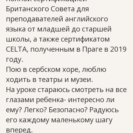
Британского Совета для
преподавателей английского
Контакты
языка от младшей до старшей
школы, а также сертификатом
Телефон:
063 195 08 82
CELTA, полученным в Праге в 2019
Почта:
svetogradschool@gmail.com
году.
Адрес:
Нови Сад, Браће Лучић 23
Пою в сербском хоре, люблю
ходить в театры и музеи.
На уроке стараюсь смотреть на все
глазами ребенка- интересно ли
ему? Легко? Безопасно? Радуюсь
его каждому маленькому шагу
вперед.