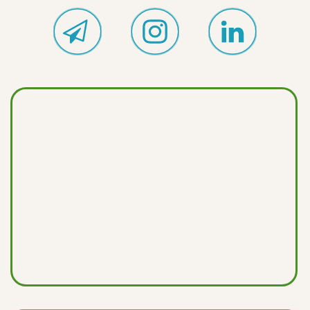
Отзывы родителей
Цены
Учителя
Жизнь школы
© 2024 Частная общеобразовательная сербско-
русская школа «Светоград»