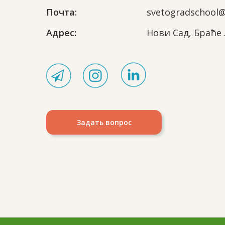
Почта:
svetogradschool
Адрес:
Нови Сад, Браће 
Задать вопрос