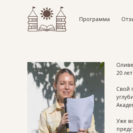
Программа
Отз
Оливе
20 ле
Свой 
углуб
Акаде
Уже в
предс