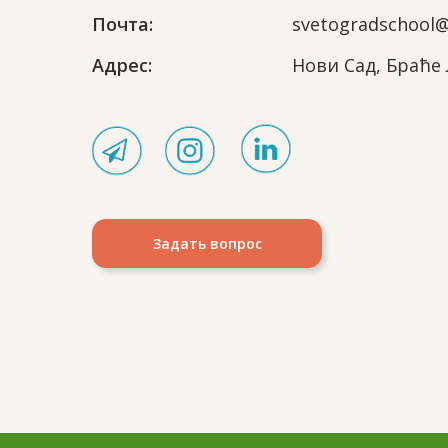
Почта:
svetogradschool
Адрес:
Нови Сад, Браће 
Задать вопрос