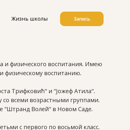
Жизнь школы
Запись
та и физического воспитания. Имею
 и физическому воспитанию.
ста Трифковић" и "Јожеф Атила".
у со всеми возрастными группами.
е "Штранд Волей" в Новом Саде.
етьми с первого по восьмой класс.