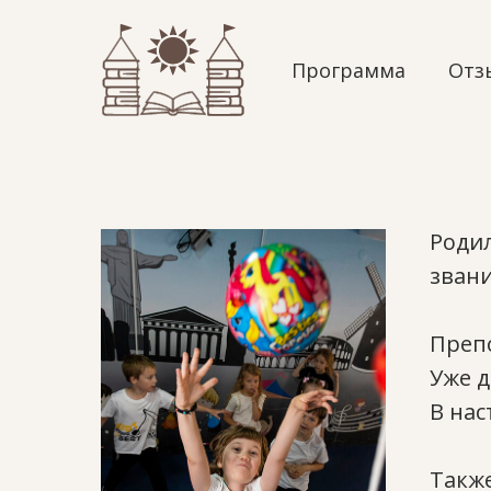
Программа
Отз
Родил
зван
Препо
Уже д
В нас
Также